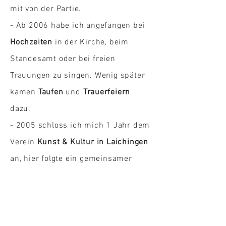
mit von der Partie.
- Ab 2006 habe ich angefangen bei
Hochzeiten
in der Kirche, beim
Standesamt oder bei freien
Trauungen zu singen. Wenig später
kamen
Taufen
und
Trauerfeiern
dazu.
- 2005 schloss ich mich 1 Jahr dem
Verein
Kunst & Kultur in Laichingen
an, hier folgte ein gemeinsamer
Auftritt mit
Rudi Buttas
und
Joe
Crawford
von PUR und
Gesangsunterricht bei
Sing it Vocal
School
in Ulm.